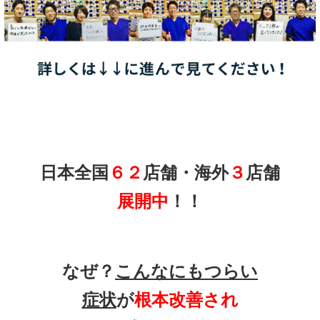
日本全国
６２
店舗・海外
３
店舗
展開中
！！
なぜ？
こんなにもつらい
症状
が
根本改善され