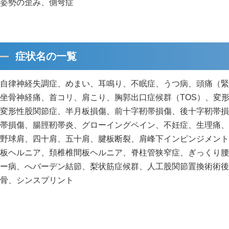
姿勢の歪み、側弯症
症状名の一覧
自律神経失調症、めまい、耳鳴り、不眠症、うつ病、頭痛（緊
坐骨神経痛、首コリ、肩こり、胸郭出口症候群（TOS）、変
変形性股関節症、半月板損傷、前十字靭帯損傷、後十字靭帯損
帯損傷、腸脛靭帯炎、グローイングペイン、不妊症、生理痛、
野球肩、四十肩、五十肩、腱板断裂、肩峰下インピンジメント
板ヘルニア、頚椎椎間板ヘルニア、脊柱管狭窄症、ぎっくり腰
ー病、へバーデン結節、梨状筋症候群、人工股関節置換術術後
骨、シンスプリント