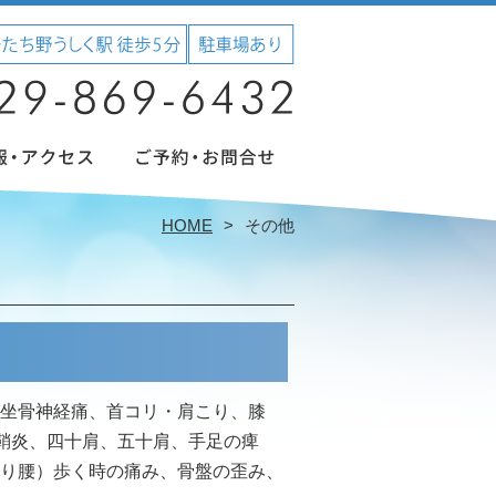
HOME
その他
坐骨神経痛、首コリ・肩こり、膝
腱鞘炎、四十肩、五十肩、手足の痺
り腰）歩く時の痛み、骨盤の歪み、