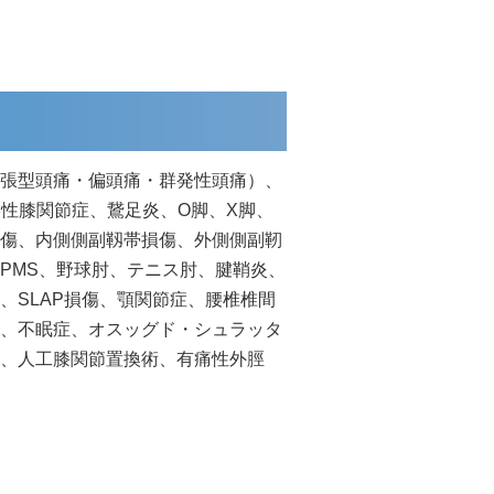
張型頭痛・偏頭痛・群発性頭痛）、
形性膝関節症、鵞足炎、O脚、X脚、
傷、内側側副靱帯損傷、外側側副靭
PMS、野球肘、テニス肘、腱鞘炎、
、SLAP損傷、顎関節症、腰椎椎間
、不眠症、オスッグド・シュラッタ
、人工膝関節置換術、有痛性外脛